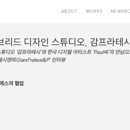
ABOUT
WORKS
NEWSR
브리드 디자인 스튜디오, 감프라테
디오 '감프라테시'와 한국 디지털 아티스트 'Paul씨'의 만남으
시앤피GamFratesi&P
'
 인터뷰
메스의 협업