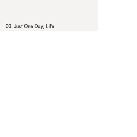
03. Just One Day, Life
Single Channel Video(04’00”), Mixed 
Media, Object, Plant, 65" Display, 
Sound, Lighting, 2022
VIEW PROJECT