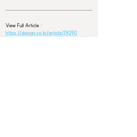
View Full Article :
https://design.co.kr/article/19090
PaulC
Paul 씨
폴씨
Media Art
Art Exhibition
Paul C
NEWance
뉴앙스
Press
Newsroom
전체 보기
관련 게시물