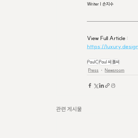
Writer | 손지수
View Full Article :
https://luxury.des
PaulC
Paul 씨
폴씨
Press
Newsroom
관련 게시물