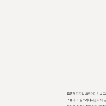
조홍래
 디지털 크리에이티브 그룹
스튜디오 '감프라테시앤피'의 공