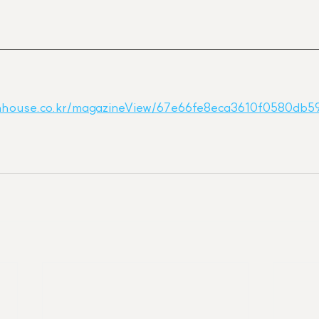
ignhouse.co.kr/magazineView/67e66fe8eca3610f0580db5